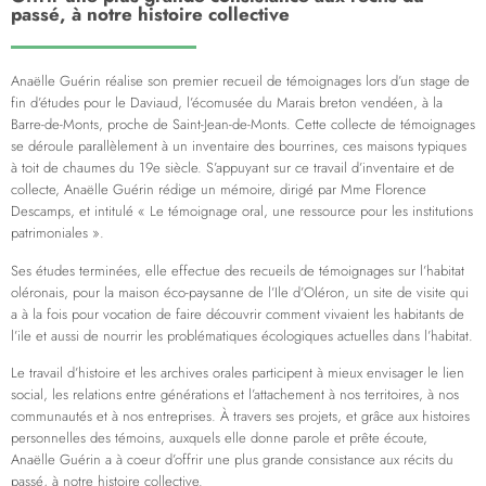
passé, à notre histoire collective
Anaëlle Guérin réalise son premier recueil de témoignages lors d’un stage de
fin d’études pour le Daviaud, l’écomusée du Marais breton vendéen, à la
Barre-de-Monts, proche de Saint-Jean-de-Monts. Cette collecte de témoignages
se déroule parallèlement à un inventaire des bourrines, ces maisons typiques
à toit de chaumes du 19e siècle. S’appuyant sur ce travail d’inventaire et de
collecte, Anaëlle Guérin rédige un mémoire, dirigé par Mme Florence
Descamps, et intitulé « Le témoignage oral, une ressource pour les institutions
patrimoniales ».
Ses études terminées, elle effectue des recueils de témoignages sur l’habitat
oléronais, pour la maison éco-paysanne de l’Ile d’Oléron, un site de visite qui
a à la fois pour vocation de faire découvrir comment vivaient les habitants de
l’ile et aussi de nourrir les problématiques écologiques actuelles dans l’habitat.
Le travail d’histoire et les archives orales participent à mieux envisager le lien
social, les relations entre générations et l’attachement à nos territoires, à nos
communautés et à nos entreprises. À travers ses projets, et grâce aux histoires
personnelles des témoins, auxquels elle donne parole et prête écoute,
Anaëlle Guérin a à coeur d’offrir une plus grande consistance aux récits du
passé, à notre histoire collective.