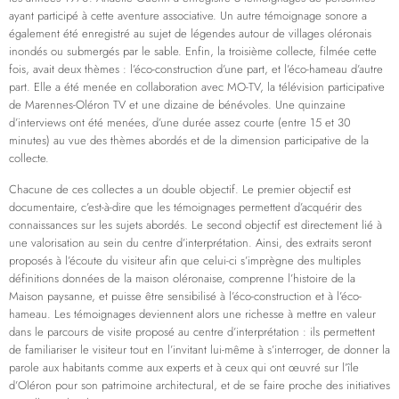
ayant participé à cette aventure associative. Un autre témoignage sonore a
également été enregistré au sujet de légendes autour de villages oléronais
inondés ou submergés par le sable. Enfin, la troisième collecte, filmée cette
fois, avait deux thèmes : l’éco-construction d’une part, et l’éco-hameau d’autre
part. Elle a été menée en collaboration avec MO-TV, la télévision participative
de Marennes-Oléron TV et une dizaine de bénévoles. Une quinzaine
d’interviews ont été menées, d’une durée assez courte (entre 15 et 30
minutes) au vue des thèmes abordés et de la dimension participative de la
collecte.
Chacune de ces collectes a un double objectif. Le premier objectif est
documentaire, c’est-à-dire que les témoignages permettent d’acquérir des
connaissances sur les sujets abordés. Le second objectif est directement lié à
une valorisation au sein du centre d’interprétation. Ainsi, des extraits seront
proposés à l’écoute du visiteur afin que celui-ci s’imprègne des multiples
définitions données de la maison oléronaise, comprenne l’histoire de la
Maison paysanne, et puisse être sensibilisé à l’éco-construction et à l’éco-
hameau. Les témoignages deviennent alors une richesse à mettre en valeur
dans le parcours de visite proposé au centre d’interprétation : ils permettent
de familiariser le visiteur tout en l’invitant lui-même à s’interroger, de donner la
parole aux habitants comme aux experts et à ceux qui ont œuvré sur l’île
d’Oléron pour son patrimoine architectural, et de se faire proche des initiatives