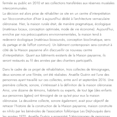
fermée au public en 2010 et ses collections transférées aux réserves muséales
intercommunales.
La décision est alors prise de réhabiliter ce site en un centre d’interprétation
sur l’éco-construction d’hier à aujourd’hui dédié à l’architecture vernaculaire
oléronaise. Hier, la maison rurale était, de manière pragmatique, écologique
(matériaux locaux, conception optimisée, mode de vie économe). Aujourd’hui,
enrichie par nos préoccupations environnementales, la maison tend à
redevenir écologique (matériaux biosourcés, conception bioclimatique, sens
du partage et de l’effort commun). Un bâtiment contemporain sera construit à
côté de la Maison paysanne afin d’accueillir ce nouveau centre
d’interprétation. Quant aux bâtiments existants de la Maison paysanne, ils
seront restaurés au fil des années par des chantiers participatifs.
Dans le cadre de ce projet de réhabilitation, trois collectes de témoignages,
deux sonores et une filmée, ont été réalisées. Anaëlle Guérin est l’une des
personnes ayant travaillé sur ces collectes, entre avril et septembre 2016. Une
première collecte, sonore, s’intéressait à la définition de la maison oléronaise.
Ainsi, une dizaine de témoins, habitants ou experts, de tout âge (des enfants
aux personnes âgées) ont témoigné de ce qu’est pour eux la maison
oléronaise. La deuxième collecte, sonore également, avait pour objectif de
retracer l’histoire de la construction de la Maison paysanne, maison construite
ex nihilo par les bénévoles de l’association folklorique Les Déjhouquès dans
les années 1970. Anaëlle Guérin a enregistré 5 témoignages de personnes